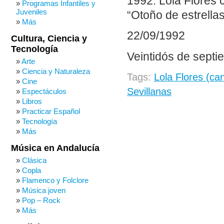
1992. Lola Flores 
Programas Infantiles y
Juveniles
“Otoño de estrella
Más
22/09/1992
Cultura, Ciencia y
Tecnología
Veintidós de septi
Arte
Ciencia y Naturaleza
Tags:
Lola Flores (ca
Cine
Sevillanas
Espectáculos
Libros
Practicar Español
Tecnología
Más
Música en Andalucía
Clásica
Copla
Flamenco y Folclore
Música joven
Pop – Rock
Más