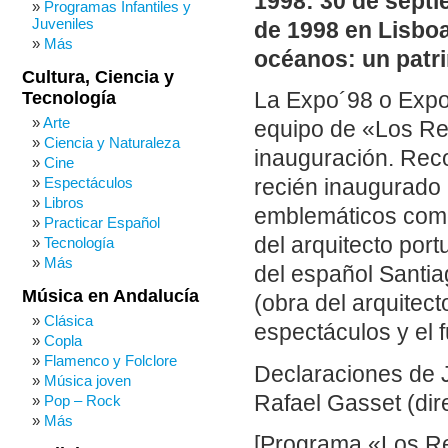
1998: 30 de septi
Programas Infantiles y
Juveniles
de 1998 en Lisboa
Más
océanos: un patri
Cultura, Ciencia y
Tecnología
La Expo´98 o Expos
Arte
equipo de «Los Re
Ciencia y Naturaleza
inauguración. Recor
Cine
Espectáculos
recién inaugurado
Libros
emblemáticos como
Practicar Español
del arquitecto port
Tecnología
Más
del español Santia
Música en Andalucía
(obra del arquitect
Clásica
espectáculos y el 
Copla
Flamenco y Folclore
Declaraciones de 
Música joven
Rafael Gasset (dir
Pop – Rock
Más
[Programa «Los Rep