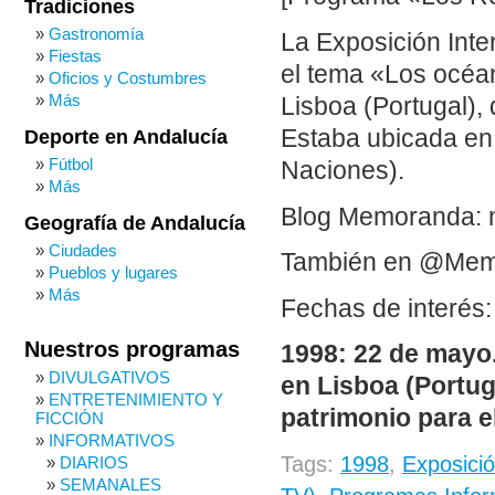
Tradiciones
Gastronomía
La Exposición Inte
Fiestas
el tema «Los océan
Oficios y Costumbres
Más
Lisboa (Portugal),
Estaba ubicada en
Deporte en Andalucía
Fútbol
Naciones).
Más
Blog Memoranda: 
Geografía de Andalucía
Ciudades
También en @Me
Pueblos y lugares
Más
Fechas de interés:
Nuestros programas
1998: 22 de mayo.
DIVULGATIVOS
en Lisboa (Portug
ENTRETENIMIENTO Y
patrimonio para el
FICCIÓN
INFORMATIVOS
Tags:
1998
,
Exposició
DIARIOS
SEMANALES