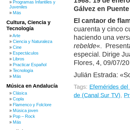
1968: 19 de enero
Programas Infantiles y
Juveniles
Gálvez en Puente
Más
El cantaor de fla
Cultura, Ciencia y
Tecnología
cuarenta y cinco c
Arte
haciendo una
vers
Ciencia y Naturaleza
rebelde
«. Presenta
Cine
Espectáculos
especial. Dirige 
Libros
Flores, 4, 09/07/20
Practicar Español
Tecnología
Julián Estrada: «S
Más
Música en Andalucía
Tags:
Efemérides del
Clásica
de (Canal Sur TV)
,
Pr
Copla
Flamenco y Folclore
Música joven
Pop – Rock
Más