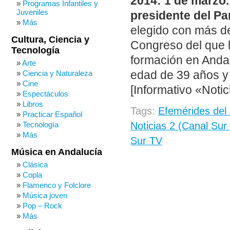
2014: 1 de marzo.
Programas Infantiles y
Juveniles
presidente del Pa
Más
elegido con más de
Cultura, Ciencia y
Congreso del que h
Tecnología
formación en Andal
Arte
edad de 39 años y 
Ciencia y Naturaleza
Cine
[Informativo «Notic
Espectáculos
Libros
Tags:
Efemérides del
Practicar Español
Tecnología
Noticias 2 (Canal Sur
Más
Sur TV
Música en Andalucía
Clásica
Copla
Flamenco y Folclore
Música joven
Pop – Rock
Más