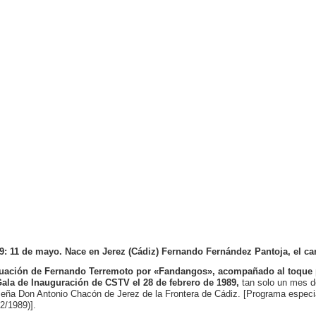
9: 11 de mayo.
Nace en Jerez (Cádiz) Fernando Fernández Pantoja, el c
uación de Fernando Terremoto por «Fandangos», acompañado al toque 
Gala de Inauguración de CSTV el 28 de febrero de 1989,
tan solo un mes 
Peña Don Antonio Chacón de Jerez de la Frontera de Cádiz. [Programa especia
/2/1989)].