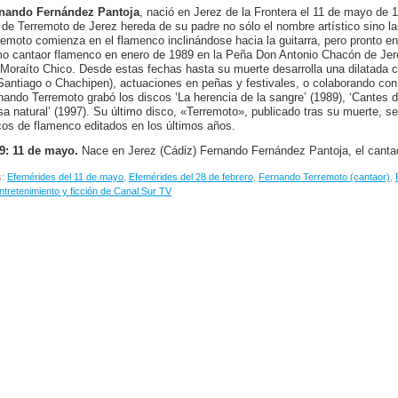
nando Fernández Pantoja
, nació en Jerez de la Frontera el 11 de mayo de 1
o de Terremoto de Jerez hereda de su padre no sólo el nombre artístico sino l
remoto comienza en el flamenco inclinándose hacia la guitarra, pero pronto e
o cantaor flamenco en enero de 1989 en la Peña Don Antonio Chacón de Jerez
 Moraíto Chico. Desde estas fechas hasta su muerte desarrolla una dilatada 
Santiago o Chachipen), actuaciones en peñas y festivales, o colaborando con 
nando Terremoto grabó los discos ‘La herencia de la sangre’ (1989), ‘Cantes d
sa natural’ (1997). Su último disco, «Terremoto», publicado tras su muerte, s
cos de flamenco editados en los últimos años.
9: 11 de mayo.
Nace en Jerez (Cádiz) Fernando Fernández Pantoja, el canta
s:
Efemérides del 11 de mayo
,
Efemérides del 28 de febrero
,
Fernando Terremoto (cantaor)
,
ntretenimiento y ficción de Canal Sur TV