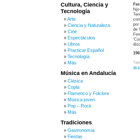
Cultura, Ciencia y
Fer
hij
Tecnología
Ter
Arte
com
por
Ciencia y Naturaleza
de 
Cine
Fer
Espectáculos
‘Co
Libros
dis
Practicar Español
196
Tecnología
Más
Tag
de e
Música en Andalucía
Clásica
Copla
Flamenco y Folclore
Música joven
Pop – Rock
Más
Tradiciones
Gastronomía
Fiestas