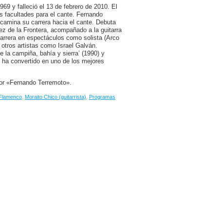
969 y falleció el 13 de febrero de 2010. El
as facultades para el cante. Fernando
ncamina su carrera hacia el cante. Debuta
 de la Frontera, acompañado a la guitarra
carrera en espectáculos como solista (Arco
otros artistas como Israel Galván.
e la campiña, bahía y sierra’ (1990) y
e ha convertido en uno de los mejores
or «Fernando Terremoto».
Flamenco
,
Moraito Chico (guitarrista)
,
Programas