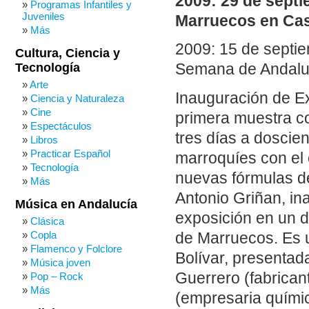
2009: 29 de sept
Programas Infantiles y
Juveniles
Marruecos en Cas
Más
2009: 15 de septi
Cultura, Ciencia y
Tecnología
Semana de Andalu
Arte
Inauguración de E
Ciencia y Naturaleza
Cine
primera muestra co
Espectáculos
tres días a doscie
Libros
Practicar Español
marroquíes con el 
Tecnología
nuevas fórmulas de
Más
Antonio Griñan, in
Música en Andalucía
exposición en un d
Clásica
Copla
de Marruecos. Es 
Flamenco y Folclore
Bolívar, presenta
Música joven
Guerrero (fabrican
Pop – Rock
Más
(empresaria quími