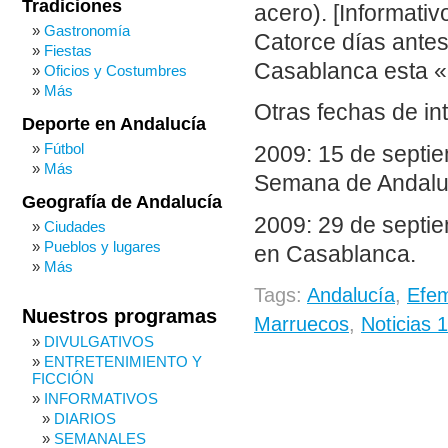
Tradiciones
acero). [Informativ
Gastronomía
Catorce días antes
Fiestas
Casablanca esta 
Oficios y Costumbres
Más
Otras fechas de in
Deporte en Andalucía
Fútbol
2009: 15 de septi
Más
Semana de Andalu
Geografía de Andalucía
2009: 29 de septi
Ciudades
Pueblos y lugares
en Casablanca.
Más
Tags:
Andalucía
,
Efem
Nuestros programas
Marruecos
,
Noticias 
DIVULGATIVOS
ENTRETENIMIENTO Y
FICCIÓN
INFORMATIVOS
DIARIOS
SEMANALES