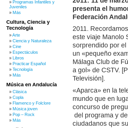
2011: 11 de marz
Programas Infantiles y
Juveniles
presenta el humor
Más
Federación Andal
Cultura, Ciencia y
Tecnología
2011. Recordamos 
Arte
este viaje Manolo S
Ciencia y Naturaleza
sorprendido por el
Cine
Espectáculos
un «pequeño examen
Libros
Málaga Club de Fút
Practicar Español
a gol» de CSTV. [
Tecnología
Más
Televisión].
Música en Andalucía
«Aparca» en la tel
Clásica
Copla
mundo que en lugar
Flamenco y Folclore
concurso de pregun
Música joven
del programa y del
Pop – Rock
Más
ciudadanos que sub