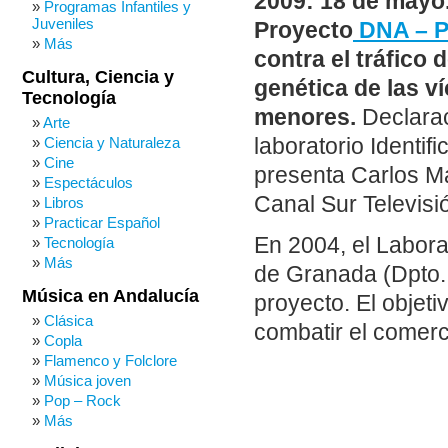
2009: 18 de mayo
Programas Infantiles y
Juveniles
Proyecto
DNA – P
Más
contra el tráfico
Cultura, Ciencia y
genética de las v
Tecnología
menores.
Declarac
Arte
laboratorio Identi
Ciencia y Naturaleza
Cine
presenta Carlos Ma
Espectáculos
Canal Sur Televisió
Libros
Practicar Español
En 2004, el Labora
Tecnología
Más
de Granada (Dpto. 
Música en Andalucía
proyecto. El objet
Clásica
combatir el comerc
Copla
Flamenco y Folclore
Música joven
Pop – Rock
Más