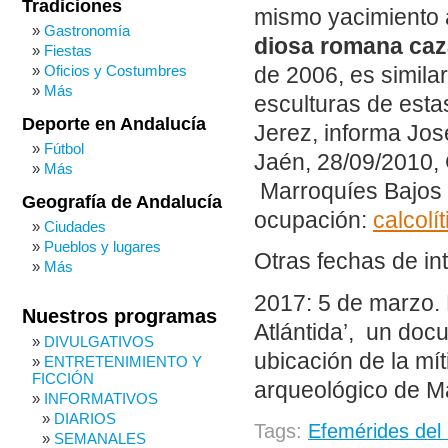
Tradiciones
mismo yacimiento 
Gastronomía
diosa romana ca
Fiestas
Oficios y Costumbres
de 2006, es similar
Más
esculturas de esta
Deporte en Andalucía
Jerez, informa Jos
Fútbol
Jaén, 28/09/2010, 
Más
Marroquíes Bajos s
Geografía de Andalucía
ocupación:
calcolít
Ciudades
Pueblos y lugares
Otras fechas de in
Más
2017: 5 de marzo. 
Nuestros programas
Atlántida’, un do
DIVULGATIVOS
ubicación de la mí
ENTRETENIMIENTO Y
FICCIÓN
arqueológico de M
INFORMATIVOS
DIARIOS
Tags:
Efemérides del
SEMANALES