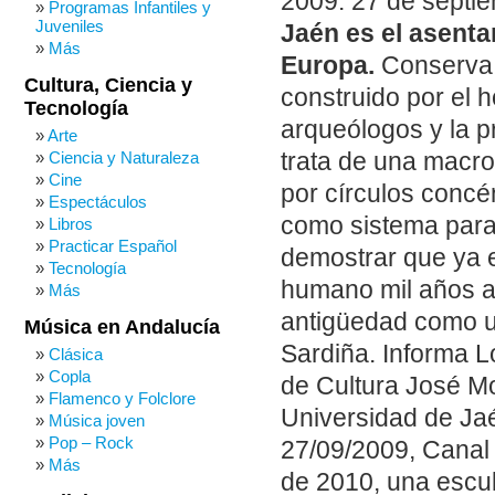
2009: 27 de septi
Programas Infantiles y
Juveniles
Jaén es el asent
Más
Europa.
Conserva 
Cultura, Ciencia y
construido por el 
Tecnología
arqueólogos y la p
Arte
trata de una macr
Ciencia y Naturaleza
Cine
por círculos concé
Espectáculos
como sistema para 
Libros
Practicar Español
demostrar que ya e
Tecnología
humano mil años an
Más
antigüedad como u
Música en Andalucía
Sardiña. Informa L
Clásica
Copla
de Cultura José Mo
Flamenco y Folclore
Universidad de Jaé
Música joven
Pop – Rock
27/09/2009, Canal 
Más
de 2010, una escu