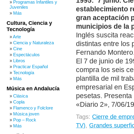
1995: 7 junio. Ci
Programas Infantiles y
Juveniles
establecimiento r
Más
gran aceptación p
Cultura, Ciencia y
municipios de la 
Tecnología
Inglés suscita rea
Arte
distintas entre lo
Ciencia y Naturaleza
Cine
Fernando Montero
Espectáculos
El 7 de junio de 19
Libros
Practicar Español
compra los seis ce
Tecnología
plantilla de mil tr
Más
empresarial en Es
Música en Andalucía
pesetas. Presenta 
Clásica
Copla
«Diario 2», 7/06/1
Flamenco y Folclore
Música joven
Tags:
Cierre de empr
Pop – Rock
TV)
,
Grandes superfic
Más