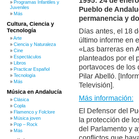
1995: 24 de ener
Programas Infantiles y
Juveniles
Pueblo de Andaluc
Más
permanencia y d
Cultura, Ciencia y
Tecnología
Días antes, el 18 
Arte
último informe en 
Ciencia y Naturaleza
«Las barreras en A
Cine
Espectáculos
planteados por el 
Libros
portavoces de los 
Practicar Español
Pilar Abelló. [Info
Tecnología
Más
Televisión].
Música en Andalucía
Más información:
Clásica
Copla
El Defensor del Pu
Flamenco y Folclore
Música joven
la protección de l
Pop – Rock
del Parlamento y a
Más
conflictos que hay