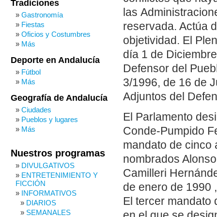
Tradiciones
las Administracione
Gastronomía
Fiestas
reservada. Actúa 
Oficios y Costumbres
objetividad. El Pl
Más
día 1 de Diciembre
Deporte en Andalucía
Defensor del Puebl
Fútbol
3/1996, de 16 de J
Más
Adjuntos del Defen
Geografía de Andalucía
Ciudades
El Parlamento des
Pueblos y lugares
Conde-Pumpido Fer
Más
mandato de cinco 
Nuestros programas
nombrados Alonso 
DIVULGATIVOS
Camilleri Hernánde
ENTRETENIMIENTO Y
FICCIÓN
de enero de 1990 ,
INFORMATIVOS
El tercer mandato d
DIARIOS
SEMANALES
en el que se desig