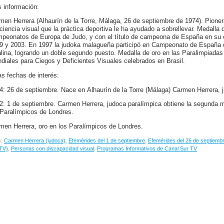
 información:
men Herrera (Alhaurín de la Torre, Málaga, 26 de septiembre de 1974). Pioner
iciencia visual que la práctica deportiva le ha ayudado a sobrellevar. Medalla
peonatos de Europa de Judo, y con el título de campeona de España en su c
9 y 2003. En 1997 la judoka malagueña participó en Campeonato de España de
alina, logrando un doble segundo puesto. Medalla de oro en las Paralimpiad
diales para Ciegos y Deficientes Visuales celebrados en Brasil.
as fechas de interés:
4: 26 de septiembre. Nace en Alhaurín de la Torre (Málaga) Carmen Herrera, 
2: 1 de septiembre. Carmen Herrera, judoca paralímpica obtiene la segunda 
 Paralímpicos de Londres.
men Herrera, oro en los Paralímpicos de Londres.
s:
Carmen Herrera (judoca)
,
Efemérides del 1 de septiembre
,
Efemérides del 26 de septiemb
TV)
,
Personas con discapacidad visual
,
Programas Informativos de Canal Sur TV