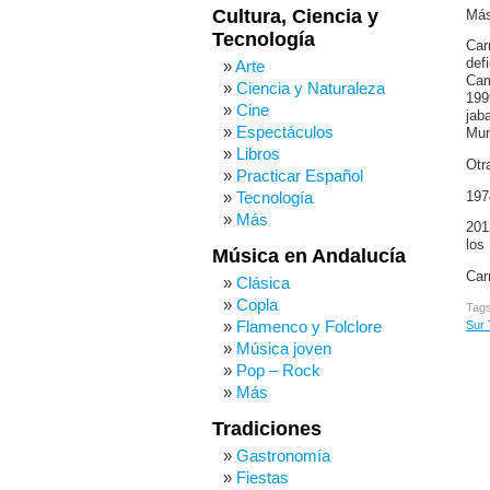
Cultura, Ciencia y
Más
Tecnología
Car
def
Arte
Cam
Ciencia y Naturaleza
199
Cine
jab
Espectáculos
Mun
Libros
Otr
Practicar Español
Tecnología
197
Más
201
los
Música en Andalucía
Car
Clásica
Copla
Tag
Flamenco y Folclore
Sur 
Música joven
Pop – Rock
Más
Tradiciones
Gastronomía
Fiestas