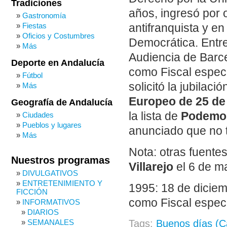
Tradiciones
años, ingresó por o
Gastronomía
Fiestas
antifranquista y e
Oficios y Costumbres
Democrática. Entre
Más
Audiencia de Barc
Deporte en Andalucía
como Fiscal especi
Fútbol
solicitó la jubilaci
Más
Europeo de 25 de
Geografía de Andalucía
la lista de
Podemo
Ciudades
Pueblos y lugares
anunciado que no 
Más
Nota: otras fuente
Nuestros programas
Villarejo
el 6 de m
DIVULGATIVOS
ENTRETENIMIENTO Y
1995: 18 de dicie
FICCIÓN
como Fiscal especi
INFORMATIVOS
DIARIOS
SEMANALES
Tags:
Buenos días (C