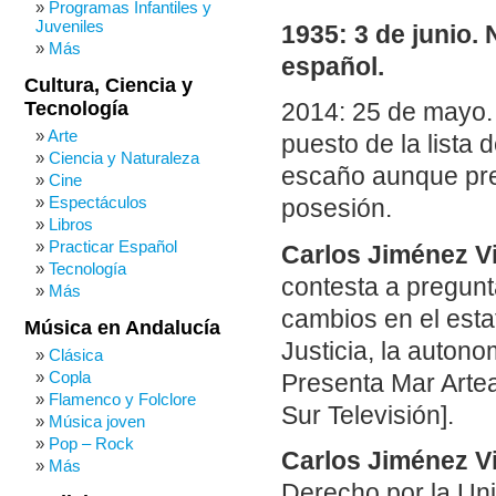
Programas Infantiles y
Juveniles
1935: 3 de junio. 
Más
español.
Cultura, Ciencia y
Tecnología
2014: 25 de mayo. 
Arte
puesto de la list
Ciencia y Naturaleza
escaño aunque pre
Cine
Espectáculos
posesión.
Libros
Practicar Español
Carlos Jiménez Vi
Tecnología
contesta a pregunt
Más
cambios en el estat
Música en Andalucía
Justicia, la autono
Clásica
Copla
Presenta Mar Artea
Flamenco y Folclore
Sur Televisión].
Música joven
Pop – Rock
Carlos Jiménez Vi
Más
Derecho por la Uni