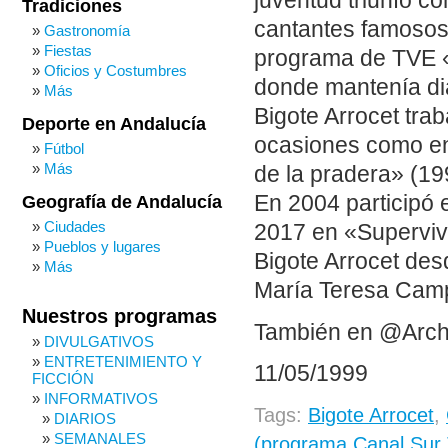
juventud triunfó c
Tradiciones
cantantes famosos
Gastronomía
Fiestas
programa de TVE «
Oficios y Costumbres
donde mantenía d
Más
Bigote Arrocet tra
Deporte en Andalucía
ocasiones como en
Fútbol
Más
de la pradera» (19
En 2004 participó 
Geografía de Andalucía
Ciudades
2017 en «Superviv
Pueblos y lugares
Bigote Arrocet des
Más
María Teresa Cam
Nuestros programas
También en @Arch
DIVULGATIVOS
ENTRETENIMIENTO Y
11/05/1999
FICCIÓN
INFORMATIVOS
Tags:
Bigote Arrocet
,
DIARIOS
SEMANALES
(programa Canal Sur T