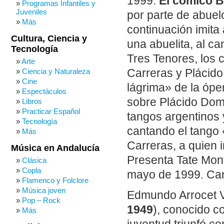
1999.
El cómico Bi
Programas Infantiles y
Juveniles
por parte de abuel
Más
continuación imita 
Cultura, Ciencia y
una abuelita, al ca
Tecnología
Tres Tenores, los 
Arte
Carreras y Plácido
Ciencia y Naturaleza
Cine
lágrima» de la ópe
Espectáculos
sobre Plácido Dom
Libros
Practicar Español
tangos argentinos y
Tecnología
cantando el tango
Más
Carreras, a quien 
Música en Andalucía
Presenta Tate Mo
Clásica
Copla
mayo de 1999. Cana
Flamenco y Folclore
Música joven
Edmundo Arrocet 
Pop – Rock
1949
), conocido c
Más