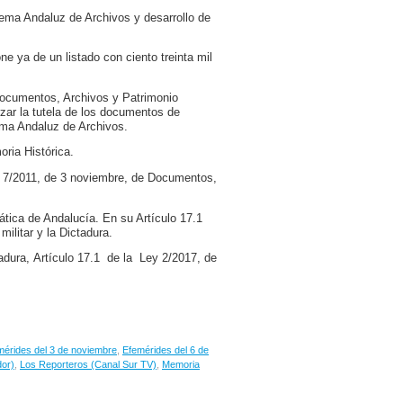
ema Andaluz de Archivos y desarrollo de
e ya de un listado con ciento treinta mil
Documentos, Archivos y Patrimonio
rzar la tutela de los documentos de
tema Andaluz de Archivos.
ria Histórica.
y 7/2011, de 3 noviembre, de Documentos,
tica de Andalucía. En su Artículo 17.1
ilitar y la Dictadura.
tadura, Artículo 17.1 de la Ley 2/2017, de
mérides del 3 de noviembre
,
Efemérides del 6 de
dor)
,
Los Reporteros (Canal Sur TV)
,
Memoria