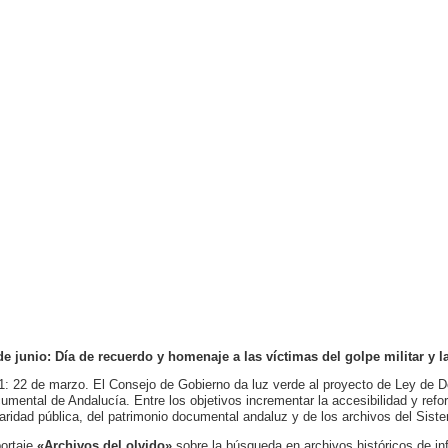
de junio: Día de recuerdo y homenaje a las víctimas del golpe militar y
1: 22 de marzo. El Consejo de Gobierno da luz verde al proyecto de Ley de 
umental de Andalucía. Entre los objetivos incrementar la accesibilidad y refo
ularidad pública, del patrimonio documental andaluz y de los archivos del S
ortaje
«Archivos del olvido»
sobre la búsqueda en archivos históricos de in