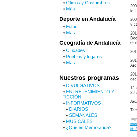
Oficios y Costumbres
200
Más
la 
Deporte en Andalucía
200
víc
Fútbol
Más
201
Doc
Geografía de Andalucía
tit
Ciudades
201
Pueblos y lugares
201
Más
Arc
201
Nuestros programas
dec
DIVULGATIVOS
14 
ENTRETENIMIENTO Y
28 
FICCIÓN
Arc
INFORMATIVOS
DIARIOS
Ta
SEMANALES
Tag
MUSICALES
mar
¿Qué es Memoranda?
hist