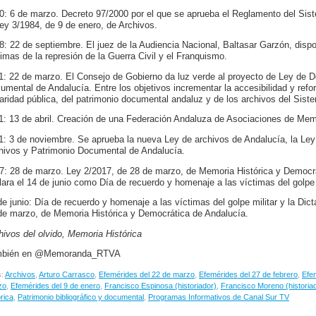
0: 6 de marzo. Decreto 97/2000 por el que se aprueba el Reglamento del Sist
Ley 3/1984, de 9 de enero, de Archivos.
8: 22 de septiembre. El juez de la Audiencia Nacional, Baltasar Garzón, dispon
timas de la represión de la Guerra Civil y el Franquismo.
1: 22 de marzo. El Consejo de Gobierno da luz verde al proyecto de Ley de 
umental de Andalucía. Entre los objetivos incrementar la accesibilidad y refo
ularidad pública, del patrimonio documental andaluz y de los archivos del Sis
1: 13 de abril. Creación de una Federación Andaluza de Asociaciones de Memo
1: 3 de noviembre. Se aprueba la nueva Ley de archivos de Andalucía, la Le
hivos y Patrimonio Documental de Andalucía.
7: 28 de marzo. Ley 2/2017, de 28 de marzo, de Memoria Histórica y Democrá
lara el 14 de junio como Día de recuerdo y homenaje a las víctimas del golpe m
de junio: Día de recuerdo y homenaje a las víctimas del golpe militar y la Dic
de marzo, de Memoria Histórica y Democrática de Andalucía.
hivos del olvido, Memoria Histórica
mbién en @Memoranda_RTVA
s:
Archivos
,
Arturo Carrasco
,
Efemérides del 22 de marzo
,
Efemérides del 27 de febrero
,
Efe
zo
,
Efemérides del 9 de enero
,
Francisco Espinosa (historiador)
,
Francisco Moreno (historia
órica
,
Patrimonio bibliográfico y documental
,
Programas Informativos de Canal Sur TV