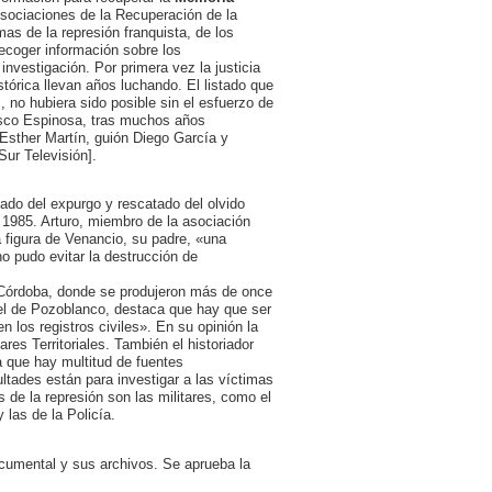
Asociaciones de la Recuperación de la
mas de la represión franquista, de los
ecoger información sobre los
nvestigación. Por primera vez la justicia
tórica llevan años luchando. El listado que
 no hubiera sido posible sin el esfuerzo de
isco Espinosa, tras muchos años
Esther Martín, guión Diego García y
ur Televisión].
vado del expurgo y rescatado del olvido
 1985. Arturo, miembro de la asociación
 figura de Venancio, su padre, «una
o pudo evitar la destrucción de
en Córdoba, donde se produjeron más de once
el de Pozoblanco, destaca que hay que ser
 los registros civiles». En su opinión la
res Territoriales. También el historiador
a que hay multitud de fuentes
ltades están para investigar a las víctimas
s de la represión son las militares, como el
 las de la Policía.
ocumental y sus archivos. Se aprueba la