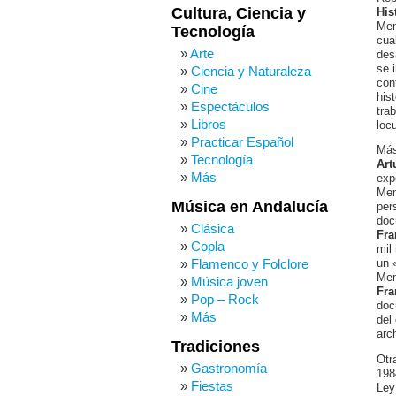
Cultura, Ciencia y
His
Mem
Tecnología
cua
Arte
des
se 
Ciencia y Naturaleza
con
Cine
his
Espectáculos
tra
Libros
loc
Practicar Español
Más
Tecnología
Art
Más
exp
Mem
Música en Andalucía
per
doc
Clásica
Fra
Copla
mil
Flamenco y Folclore
un 
Mem
Música joven
Fra
Pop – Rock
doc
Más
del
arc
Tradiciones
Otr
Gastronomía
198
Fiestas
Ley