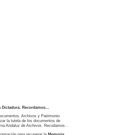
 la Dictadura. Recordamos…
Documentos, Archivos y Patrimonio
rzar la tutela de los documentos de
istema Andaluz de Archivos. Recodamos…
formación para recuperar la
Memoria