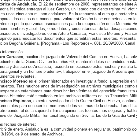
tórica de Andalucía
. El 22 de septiembre de 2008, representantes de siete 
oria Histórica entregan al juez Garzón, un listado con ciento treinta mil vícti
les unos cincuenta mil son andaluces. Es la respuesta al auto que pretende r
aparecidos en los dos bandos para valorar si Garzón tiene competencia en la i
interesa por lo que varias asociaciones para la recuperación de la Memoria His
tiene nombres y apellidos, otros datos y circunstancias de las desapariciones,
toriadores e investigadores como Arturo Carrasco, Francisco Moreno y Franc
bajando para rescatar los documentos que acreditan estas muertes. Presenta 
ución Begoña Goiriena. [Programa «Los Reporteros», 801, 26/09/2008, Canal S
 información:
uro Carrasco
, auxiliar del juzgado de Valverde del Camino en Huelva, ha sal
edientes de la Guerra Civil en los años 60, manteniéndolos escondidos hasta
oria y Justicia de Andalucía, recuerda emocionado estos hechos y resalta la
sona genial y un hombre prudente», trabajador en el juzgado de Aracena que n
umentos relevantes.
ncisco Moreno
es el primer historiador en investigar a fondo la represión 
 muertos. Tras muchos años de investigación en archivos municipales como 
«experto en eufemismos para descubrir las víctimas del genocidio franquista en
oria Histórica está sepultada en los archivos militares de los Tribunales Milita
ncisco Espinosa
, experto investigador de la Guerra Civil en Huelva, confirm
umentales para conocer los nombres de las victimas de la derecha. Las dificu
 otro bando, el de la izquierda. En su opinión las fuentes más seguras y fiable
hivo del Juzgado Militar Territorial Segundo en Sevilla, las de la Guardia Civil y
as fechas de interés:
4: 9 de enero. Andalucía es la comunidad pionera en regular su patrimonio d
 3/1984, de 9 de enero, de Archivos.