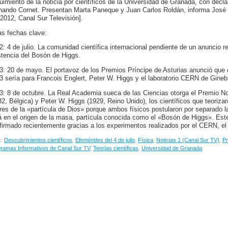
uimiento de la noticia por científicos de la Universidad de Granada, con decla
nando Cornet. Presentan Marta Paneque y Juan Carlos Roldán, informa José M
/2012, Canal Sur Televisión].
as fechas clave:
2: 4 de julio. La comunidad científica internacional pendiente de un anuncio rev
stencia del Bosón de Higgs.
3: 20 de mayo. El portavoz de los Premios Príncipe de Asturias anunció que e
3 sería para Francois Englert, Peter W. Higgs y el laboratorio CERN de Gineb
3: 8 de octubre. La Real Academia sueca de las Ciencias otorga el Premio No
32, Bélgica) y Peter W. Higgs (1929, Reino Unido), los científicos que teoriz
res de la «partícula de Dios» porque ambos físicos postularon por separado l
á en el origen de la masa, partícula conocida como el «Bosón de Higgs». Este
firmado recientemente gracias a los experimentos realizados por el CERN, el
s:
Descubrimientos científicos
,
Efemérides del 4 de julio
,
Física
,
Noticias 1 (Canal Sur TV)
,
Pr
ramas Informativos de Canal Sur TV
,
Teorías científicas
,
Universidad de Granada