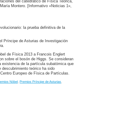
raciones del catedrático de Física Teórica,
aría Montero. [Informativo «Noticias 1»,
olucionario: la prueba definitiva de la
l Príncipe de Asturias de Investigación
ra.
bel de Física 2013 a Francois Englert
aron sobre el bosón de Higgs. Se consideran
a existencia de la partícula subatómica que
 descubrimiento teórico ha sido
 Centro Europeo de Física de Partículas.
emios Nóbel
,
Premios Príncipe de Asturias
,