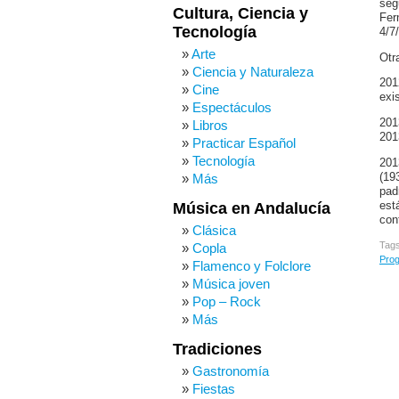
seg
Cultura, Ciencia y
Fer
Tecnología
4/7
Arte
Otr
Ciencia y Naturaleza
201
Cine
exi
Espectáculos
201
Libros
201
Practicar Español
Tecnología
201
(19
Más
pad
est
Música en Andalucía
con
Clásica
Tag
Copla
Prog
Flamenco y Folclore
Música joven
Pop – Rock
Más
Tradiciones
Gastronomía
Fiestas