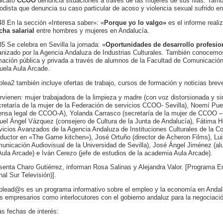
dicato
CCOO
denuncia situaciones a través de las mujeres de sus filas. Tamb
iodista que denuncia su caso particular de acoso y violencia sexual sufrido en
48 En la sección «Interesa saber»: «
Porque yo lo valgo»
es el informe reali
cha salarial
entre hombres y mujeres en Andalucía.
35 Se celebra en Sevilla la jornada: «
Oportunidades de desarrollo profesion
anizado por la Agencia Andaluza de Industrias Culturales. También conocemos
mación pública y privada a través de alumnos de la Facultad de Comunicación 
uela Aula Arcade.
lea2 también incluye ofertas de trabajo, cursos de formación y noticias brev
ervienen: mujer trabajadora de la limpieza y madre (con voz distorsionada y si
cretaría de la mujer de la Federación de servicios CCOO- Sevilla), Noemí Puer
ensa legal de CCOO-A), Yolanda Carrasco (secretaría de la mujer de CCOO – A
uel Ángel Vázquez (consejero de Cultura de la Junta de Andalucía), Fátima H
vicios Avanzados de la Agencia Andaluza de Instituciones Culturales de la Co
oductor en «The Game kitchen»), José Ortuño (director de Acheron Films), Lu
unicación Audiovisual de la Universidad de Sevilla), José Ángel Jiménez (a
Aula Arcade) e Iván Cerezo (jefe de estudios de la academia Aula Arcade).
senta Charo Gutiérrez, informan Rosa Salinas y Alejandra Valor. [Programa 
nal Sur Televisión)].
lead@s es un programa informativo sobre el empleo y la economía en Andalu
os empresarios como interlocutores con el gobierno andaluz para la negociaci
as fechas de interés: