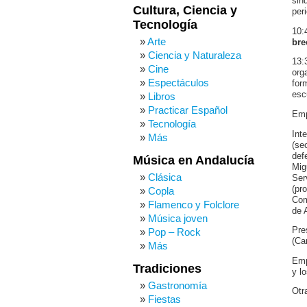
sin
Cultura, Ciencia y
per
Tecnología
10:
Arte
bre
Ciencia y Naturaleza
13:
Cine
org
Espectáculos
for
esc
Libros
Practicar Español
Emp
Tecnología
Int
Más
(se
def
Música en Andalucía
Mig
Clásica
Ser
(pr
Copla
Com
Flamenco y Folclore
de 
Música joven
Pre
Pop – Rock
(Ca
Más
Emp
Tradiciones
y l
Gastronomía
Otr
Fiestas