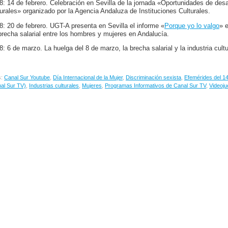
8: 14 de febrero. Celebración en Sevilla de la jornada «Oportunidades de desar
turales» organizado por la Agencia Andaluza de Instituciones Culturales.
8: 20 de febrero. UGT-A presenta en Sevilla el informe «
Porque yo lo valgo
» 
brecha salarial entre los hombres y mujeres en Andalucía.
8: 6 de marzo. La huelga del 8 de marzo, la brecha salarial y la industria cul
s:
Canal Sur Youtube
,
Día Internacional de la Mujer
,
Discriminación sexista
,
Efemérides del 14
al Sur TV)
,
Industrias culturales
,
Mujeres
,
Programas Informativos de Canal Sur TV
,
Videoj