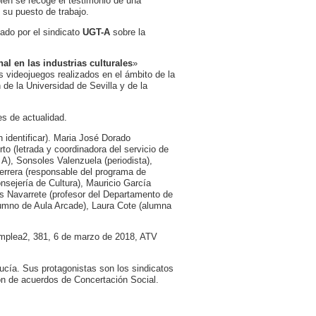
ién se recoge el testimonio de una
 su puesto de trabajo.
zado por el sindicato
UGT-A
sobre la
al en las industrias culturales
»
 videojuegos realizados en el ámbito de la
de la Universidad de Sevilla y de la
es de actualidad.
n identificar). Maria José Dorado
to (letrada y coordinadora del servicio de
), Sonsoles Valenzuela (periodista),
errera (responsable del programa de
nsejería de Cultura), Mauricio García
is Navarrete (profesor del Departamento de
lumno de Aula Arcade), Laura Cote (alumna
Emplea2, 381, 6 de marzo de 2018, ATV
cía. Sus protagonistas son los sindicatos
ón de acuerdos de Concertación Social.