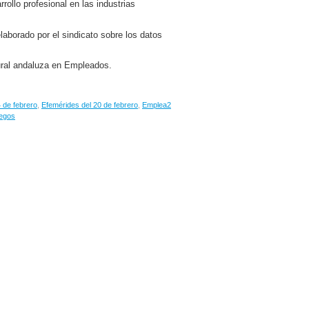
rollo profesional en las industrias
elaborado por el sindicato sobre los datos
tural andaluza en Empleados.
 de febrero
,
Efemérides del 20 de febrero
,
Emplea2
uegos