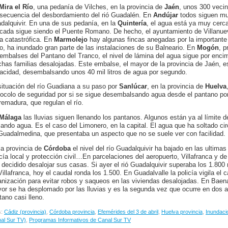
Mira el Río
, una pedanía de Vilches, en la provincia de
Jaén
, unos 300 veci
secuencia del desbordamiento del rió Guadalén. En
Andújar
todos siguen muy
dalquivir. En una de sus pedanía, en la
Quintería
, el agua está ya muy cerca
cada sigue siendo el Puente Romano. De hecho, el ayuntamiento de Villanuev
a catastrófica. En
Marmolejo
hay algunas fincas anegadas por la importante 
o, ha inundado gran parte de las instalaciones de su Balneario. En
Mogón
, p
embalses del Pantano del Tranco, el nivel de lámina del agua sigue por enc
has familias desalojadas. Este embalse, el mayor de la provincia de Jaén, e
acidad, desembalsando unos 40 mil litros de agua por segundo.
situación del río Guadiana a su paso por
Sanlúcar
, en la provincia de
Huelva
tocolo de seguridad por si se sigue desembalsando agua desde el pantano po
remadura, que regulan el río.
Málaga
las lluvias siguen llenando los pantanos. Algunos están ya al límite 
viando agua. Es el caso del Limonero, en la capital. El agua que ha soltado ci
 Guadalmedina, que presentaba un aspecto que no se suele ver con facilidad.
la provincia de
Córdoba
el nivel del río Guadalquivir ha bajado en las ultimas
icía local y protección civil…En parcelaciones del aeropuerto, Villafranca y de
 decidido desalojar sus casas. Si ayer el rió Guadalquivir superaba los 1.80
Villafranca, hoy el caudal ronda los 1.500. En Guadalvalle la policía vigila el c
anización para evitar robos y saqueos en las viviendas desalojadas. En Baena 
or se ha desplomado por las lluvias y es la segunda vez que ocurre en dos a
tano casi lleno.
s:
Cádiz (provincia)
,
Córdoba provincia
,
Efemérides del 3 de abril
,
Huelva provincia
,
Inundaci
al Sur TV)
,
Programas Informativos de Canal Sur TV