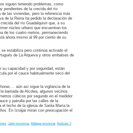
nos siguen teniendo problemas, como
 pendientes de la crecida del río
 de las viviendas, pero la referencia más
a de la Reina ha pedido la declaración de
crecida del río Guadalquivir que, a su
rimer núcleo urbano que encuentran los
ima de los cuatro metros, permaneciendo
stá ahora mismo al 99 por ciento de su
, se estabiliza pero continúa activado el
rtugués de La Alqueva y otros embalses de
de su capacidad y por seguridad, están
rcula por el cauce habitualmente seco del
 horas…. aún así sigue la vigilancia de la
 la barriada de Alcolea, algunos vecinos
0 metros cúbicos por segundo en el medidor
auce y patrulla por las calles de la
el techo de la iglesia de Santa María la
ños. En Iznájar miran con preocupación el
ones
,
Jaén provincia
,
Málaga provincia
,
Noticias 2