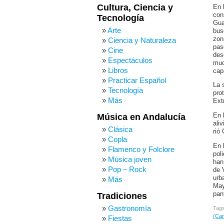
Cultura, Ciencia y
En
con
Tecnología
Gua
Arte
bus
zon
Ciencia y Naturaleza
pas
Cine
des
Espectáculos
muc
Libros
cap
Practicar Español
La 
Tecnología
pro
Más
Ext
En
Música en Andalucía
ali
Clásica
rió
Copla
En 
Flamenco y Folclore
pol
Música joven
han
Pop – Rock
de 
urb
Más
May
pan
Tradiciones
Gastronomía
Tag
(Can
Fiestas