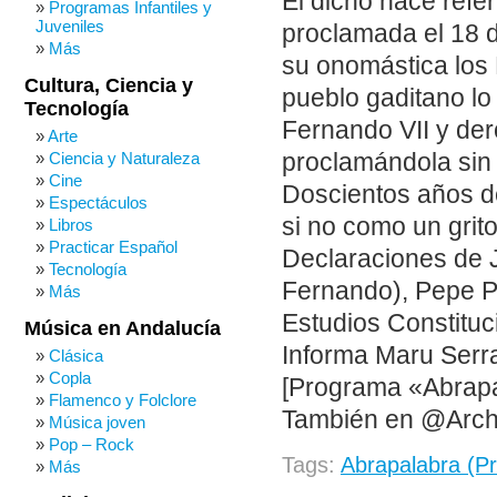
El dicho hace refe
Programas Infantiles y
Juveniles
proclamada el 18 
Más
su onomástica los 
Cultura, Ciencia y
pueblo gaditano lo
Tecnología
Fernando VII y der
Arte
proclamándola sin
Ciencia y Naturaleza
Cine
Doscientos años de
Espectáculos
si no como un grit
Libros
Practicar Español
Declaraciones de J
Tecnología
Fernando), Pepe Pa
Más
Estudios Constituc
Música en Andalucía
Informa Maru Serr
Clásica
Copla
[Programa «Abrapa
Flamenco y Folclore
También en @Arch
Música joven
Pop – Rock
Tags:
Abrapalabra (P
Más