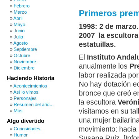
Febrero
Primeros prem
Marzo
Abril
Mayo
1998: 2 de marzo.
Junio
2007 la escultor
Julio
Agosto
estatuillas.
Septiembre
Octubre
El
Instituto Andal
Noviembre
anualmente los
Pr
Diciembre
labor realizada po
Haciendo Historia
No hay dotación ec
Acontecimientos
Así lo vimos
bronce que creó en
Personajes
la escultora
Verón
Resumen del año…
visitamos en su ta
Más
una mujer bailarina
Algo divertido
movimiento: hacia
Curiosidades
Humor
Susana Ruiz. [Info