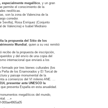
o, especialmente megalítico
, y un gran
que permite el conocimiento de la
des neolíticas.
as, son la zona de Valencina de la
argo corredor.
de Sevilla), Rosa Enríquez (Conjunto
l de Valencina) e Isabel Medrano
a la propuesta del Sitio de los
Patrimonio Mundial
, quien a su vez remitió
ó recibo de la propuesta de inscripción,
queridos y del envío de una copia del
smo internacional que enviará a los
 formado por tres bienes culturales (los
La Peña de los Enamorados y El Torcal de
ectura y paisaje monumental de la
monta a comienzos del VI milenio ANE. …
014, presentar ante UNESCO la
a que presenta España en esta anualidad.
s monumentos megalíticos del mundo,
ental. …»
faf-000ae4865a05