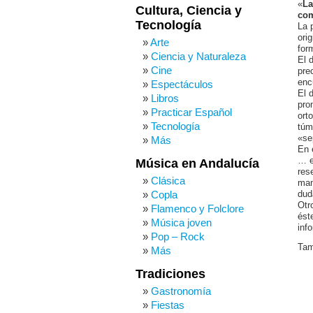
«
La
Cultura, Ciencia y
com
Tecnología
La 
ori
Arte
for
Ciencia y Naturaleza
El 
Cine
pre
enc
Espectáculos
El 
Libros
pro
Practicar Español
ort
Tecnología
túm
«se
Más
En 
… e
Música en Andalucía
res
Clásica
man
Copla
dud
Otr
Flamenco y Folclore
ést
Música joven
inf
Pop – Rock
Tam
Más
Tradiciones
Gastronomía
Fiestas