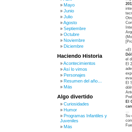
201
Mayo
int
Junio
tec
Julio
Otr
Agosto
Con
Int
Septiembre
Arq
Octubre
(Mo
Noviembre
[Pr
Diciembre
«El
Dól
Haciendo Historia
el 
Acontecimientos
El 
Así lo vimos
ade
exp
Personajes
eva
Resumen del año…
El 
Más
dól
Ant
Algo divertido
Pre
El 
Curiosidades
can
Humor
…
Programas Infantiles y
Su 
Juveniles
con
Fue
Más