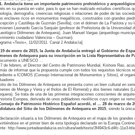
1. Andalucía tiene un importante patrimonio prehistórico y arqueológic
erés en su puesta en valor, para lo que se han realizado estudios científicos 
nología, demografía, creencias religiosas o relaciones de poder de las socieda
os enclaves ricos en monumentos megalíticos, construidos con grandes piedr
cepción y Castilleja de Guzmán (Sevilla), con el dolmen de La Pastora y su l
ervienen Leonardo García Sanjuán (profesor de Prehistoria de la Universidad 
ueológico Dólmenes de Antequera), Juan Manuel Vargas (arqueólogo municipa
vimiento ciudadano Valencina – Guzman).
ograma «Tesis», 11/02/2011. Canal 2 Andalucía]
19 de enero de 2015, la Junta de Andalucía entregó al Gobierno de Españ
menes de Antequera para su inscripción en la Lista Representativa de 
documento a UNESCO …
27 de febrero, el Director del Centro de Patrimonio Mundial, Kishore Rao, acus
más de informar que la propuesta cumple con todos los requisitos técnicos re
ediente a ICOMOS (Consejo Internacional de Monumentos y Sitios), el organi
luadores …
Sitio de los Dólmenes de Antequera se presenta como un bien cultural en serie
menes de Menga y Viera y el tholos de El Romeral) y dos bienes naturales (
equera). Se trata de una de las primeras integraciones conscientes de arquit
historia Europea, derivada de unos pobladores neolíticos cuyo origen se re
Consejo de Patrimonio Histórico Español acordó, el … 28 de marzo de 2
didatura del Sitio de los Dólmenes de Antequera en 2015
, siendo la únic
declaración situaría a los Dólmenes de Antequera en el mapa de los grande
virtiéndose en el primer bien de esta tipología declarado en la Europa Contin
nte: http://www.juntadeandalucia.es/cultura/web/texto/3f4943c6-d4fc-11e3-b