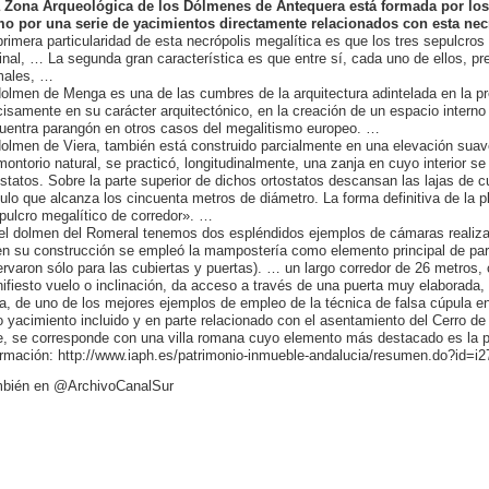
 Zona Arqueológica de los Dólmenes de Antequera está formada por los
o por una serie de yacimientos directamente relacionados con esta nec
primera particularidad de esta necrópolis megalítica es que los tres sepulcros
ginal, … La segunda gran característica es que entre sí, cada uno de ellos, pr
males, …
dolmen de Menga es una de las cumbres de la arquitectura adintelada en la pr
cisamente en su carácter arquitectónico, en la creación de un espacio intern
uentra parangón en otros casos del megalitismo europeo. …
dolmen de Viera, también está construido parcialmente en una elevación suave
montorio natural, se practicó, longitudinalmente, una zanja en cuyo interior se
ostatos. Sobre la parte superior de dichos ortostatos descansan las lajas de c
ulo que alcanza los cincuenta metros de diámetro. La forma definitiva de la pla
pulcro megalítico de corredor». …
el dolmen del Romeral tenemos dos espléndidos ejemplos de cámaras realizad
n su construcción se empleó la mampostería como elemento principal de pare
ervaron sólo para las cubiertas y puertas). … un largo corredor de 26 metros,
ifiesto vuelo o inclinación, da acceso a través de una puerta muy elaborada, 
a, de uno de los mejores ejemplos de empleo de la técnica de falsa cúpula en 
o yacimiento incluido y en parte relacionado con el asentamiento del Cerro de
e, se corresponde con una villa romana cuyo elemento más destacado es la p
ormación: http://www.iaph.es/patrimonio-inmueble-andalucia/resumen.do?id=i2
bién en @ArchivoCanalSur