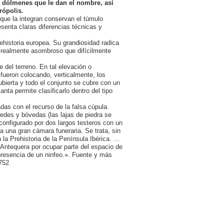
 dólmenes que le dan el nombre, así
rópolis.
 que la integran conservan el túmulo
esenta claras diferencias técnicas y
ehistoria europea. Su grandiosidad radica
o realmente asombroso que difícilmente
 del terreno. En tal elevación o
 fueron colocando, verticalmente, los
ubierta y todo el conjunto se cubre con un
nta permite clasificarlo dentro del tipo
as con el recurso de la falsa cúpula.
des y bóvedas (las lajas de piedra se
 configurado por dos largos testeros con un
a una gran cámara funeraria. Se trata, sin
la Prehistoria de la Península Ibérica. …
 Antequera por ocupar parte del espacio de
resencia de un ninfeo.». Fuente y más
752