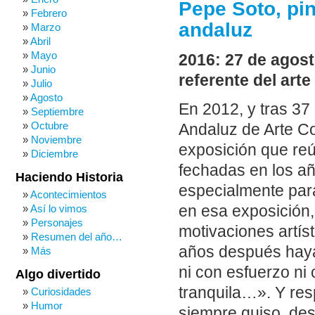
Pepe Soto, pin
Febrero
andaluz
Marzo
Abril
Mayo
2016: 27 de agost
Junio
referente del art
Julio
Agosto
En 2012, y tras 37
Septiembre
Octubre
Andaluz de Arte C
Noviembre
exposición que reú
Diciembre
fechadas en los añ
Haciendo Historia
especialmente para
Acontecimientos
Así lo vimos
en esa exposición, 
Personajes
motivaciones artíst
Resumen del año…
años después haya
Más
ni con esfuerzo ni
Algo divertido
tranquila…». Y res
Curiosidades
Humor
siempre quiso desar