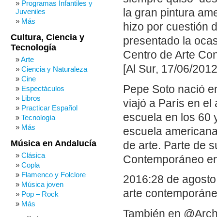
Programas Infantiles y
la gran pintura am
Juveniles
Más
hizo por cuestión 
Cultura, Ciencia y
presentado la ocas
Tecnología
Centro de Arte Co
Arte
[Al Sur, 17/06/2012
Ciencia y Naturaleza
Cine
Pepe Soto nació en
Espectáculos
Libros
viajó a París en el
Practicar Español
escuela en los 60 y
Tecnología
Más
escuela americana.
Música en Andalucía
de arte. Parte de 
Clásica
Contemporáneo en 
Copla
Flamenco y Folclore
2016:28 de agosto.
Música joven
arte contemporáne
Pop – Rock
Más
También en @Arch