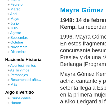
Febrero
Mayra Gómez K
Marzo
Abril
Mayo
1948: 14 de febre
Junio
Kemp.
La recorda
Julio
Agosto
1996. Mayra Gómez
Septiembre
Octubre
En estos fragmento
Noviembre
concursante besucó
Diciembre
Presley y da una r
Haciendo Historia
Berlanga [Program
Acontecimientos
Así lo vimos
Mayra Gómez Kem
Personajes
Resumen del año…
actriz, cantante y 
Más
setenta llega a Esp
Algo divertido
en la primera mujer
Curiosidades
a Kiko Ledgard al 
Humor