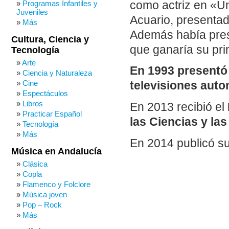
como actriz en «Un
Programas Infantiles y
Juveniles
Acuario, presentado
Más
Además había pres
Cultura, Ciencia y
que ganaría su pr
Tecnología
Arte
En 1993 presentó 
Ciencia y Naturaleza
Cine
televisiones aut
Espectáculos
Libros
En 2013 recibió el
Practicar Español
las Ciencias y las
Tecnología
Más
En 2014 publicó s
Música en Andalucía
Clásica
Copla
Flamenco y Folclore
Música joven
Pop – Rock
Más