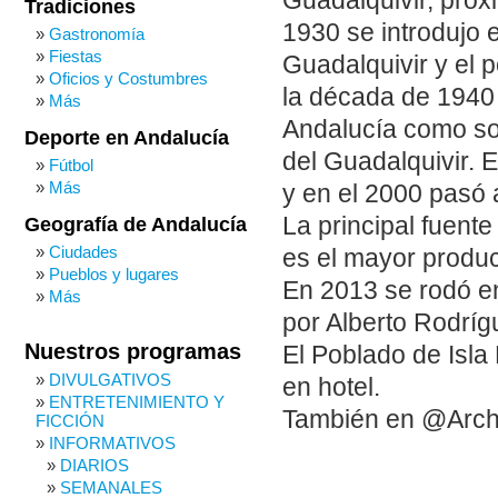
Guadalquivir, próx
Tradiciones
1930 se introdujo e
Gastronomía
Fiestas
Guadalquivir y el 
Oficios y Costumbres
la década de 1940 
Más
Andalucía como sob
Deporte en Andalucía
del Guadalquivir. 
Fútbol
Más
y en el 2000 pasó 
La principal fuente
Geografía de Andalucía
Ciudades
es el mayor produc
Pueblos y lugares
En 2013 se rodó en
Más
por Alberto Rodríg
Nuestros programas
El Poblado de Isla
DIVULGATIVOS
en hotel.
ENTRETENIMIENTO Y
También en @Arch
FICCIÓN
INFORMATIVOS
DIARIOS
SEMANALES