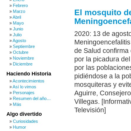
Febrero
El mosquito de
Marzo
Abril
Meningoencefal
Mayo
Junio
2020: 13 de agosto
Julio
Agosto
Meningoencefalitis 
Septiembre
de Salud confirma 
Octubre
por la picadura de
Noviembre
Diciembre
por las poblacione
Haciendo Historia
pidiéndose a la pob
Acontecimientos
mosquiteras y evit
Así lo vimos
Aguirre, Consejero
Personajes
Resumen del año…
Villegas. [Informa
Más
Televisión]
Algo divertido
Curiosidades
Humor