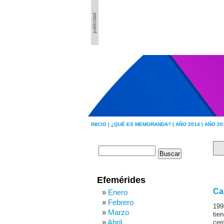
INICIO |
¿QUÉ ES MEMORANDA? |
AÑO 2014 |
AÑO 20
Efemérides
Ca
Enero
Febrero
199
Marzo
tie
Abril
cer