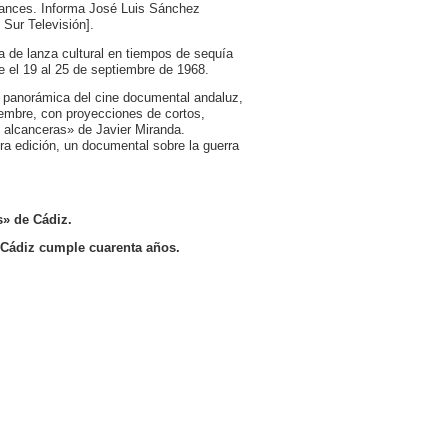
lcances. Informa José Luis Sánchez
Sur Televisión].
a de lanza cultural en tiempos de sequía
e el 19 al 25 de septiembre de 1968.
n panorámica del cine documental andaluz,
iembre, con proyecciones de cortos,
 alcanceras» de Javier Miranda.
ra edición, un documental sobre la guerra
s» de Cádiz.
e Cádiz cumple cuarenta años.