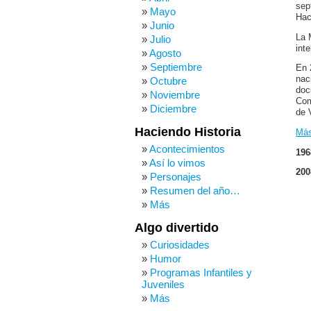
sep
Mayo
Hac
Junio
La 
Julio
int
Agosto
Septiembre
En 
nac
Octubre
doc
Noviembre
Com
Diciembre
de 
Haciendo Historia
Más
Acontecimientos
196
Así lo vimos
200
Personajes
Resumen del año…
Más
Algo divertido
Curiosidades
Humor
Programas Infantiles y
Juveniles
Más