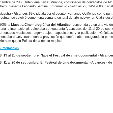
tiembre de 2008. Interviene Javier Miranda, coordinador de contenidos de A
hero, presenta Leonardo Sardiña. [Informativo «Noticias 2», 14/9/2008, Canal 
Muestra
«Alcances 68
«, ideada por el escritor Fernando Quiñones como punt
electual, se celebró como «una semana cultural de arte nuevo» en Cádiz desd
2008 la
Muestra Cinematográfica del Atlántico
, convertida ya en una visió
ional e internacional, celebraba su «cuarenta Alcances», del 11 al 20 de sept
umentales musicales, largometrajes, exposiciones y la publicación «Crónicas
enzaba el aniversario con la proyección que debía haber inaugurado la prime
Vietnam que la Policía de la época requisó.
 información
:
8: 19 al 25 de septiembre. Nace el Festival de cine documental «Alcance
8: 11 al 20 de septiembre. El Festival de cine documental «Alcances» d