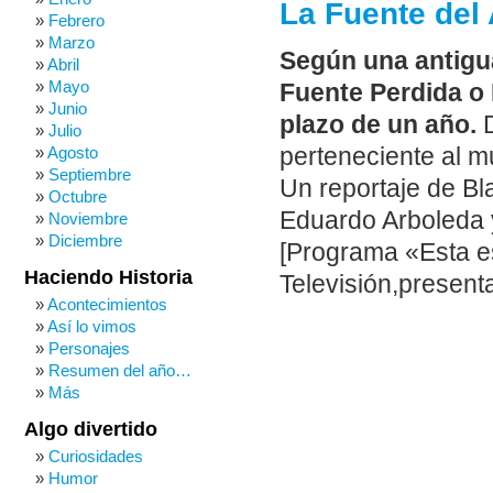
La Fuente del
Febrero
Marzo
Según una antigua
Abril
Mayo
Fuente Perdida o 
Junio
plazo de un año.
D
Julio
perteneciente al m
Agosto
Septiembre
Un reportaje de Bl
Octubre
Eduardo Arboleda y
Noviembre
Diciembre
[Programa «Esta es
Haciendo Historia
Televisión,presen
Acontecimientos
Así lo vimos
Personajes
Resumen del año…
Más
Algo divertido
Curiosidades
Humor