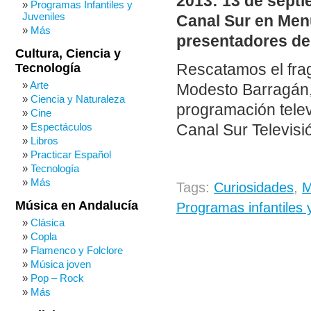
2013: 13 de sept
Programas Infantiles y
Juveniles
Canal Sur en Men
Más
presentadores de 
Cultura, Ciencia y
Tecnología
Rescatamos el fr
Arte
Modesto Barragán
Ciencia y Naturaleza
programación tele
Cine
Espectáculos
Canal Sur Televisió
Libros
Practicar Español
Tecnología
Más
Tags:
Curiosidades
,
M
Música en Andalucía
Programas infantiles y
Clásica
Copla
Flamenco y Folclore
Música joven
Pop – Rock
Más