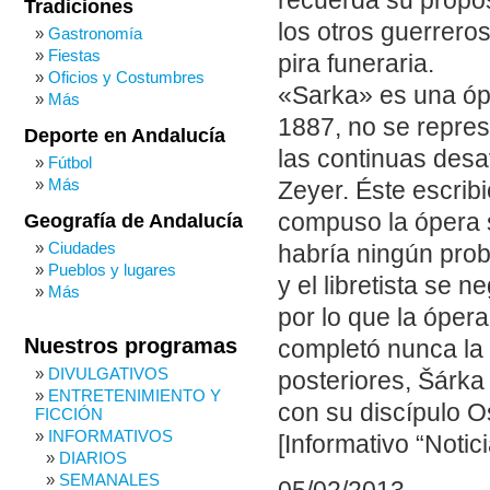
recuerda su propó
Tradiciones
los otros guerrero
Gastronomía
Fiestas
pira funeraria.
Oficios y Costumbres
«Sarka» es una óp
Más
1887, no se repre
Deporte en Andalucía
las continuas desav
Fútbol
Más
Zeyer. Éste escribi
compuso la ópera 
Geografía de Andalucía
Ciudades
habría ningún prob
Pueblos y lugares
y el libretista se 
Más
por lo que la óper
Nuestros programas
completó nunca la 
DIVULGATIVOS
posteriores, Šárka
ENTRETENIMIENTO Y
con su discípulo 
FICCIÓN
INFORMATIVOS
[Informativo “Notic
DIARIOS
SEMANALES