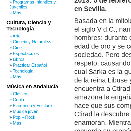
2013: 5 de febrer
Programas Infantiles y
Juveniles
en Sevilla.
Más
Basada en la mitol
Cultura, Ciencia y
Tecnología
el siglo V d.C., na
Arte
hombres: durante e
Ciencia y Naturaleza
edad de oro y se c
Cine
Espectáculos
sociedad. Pero des
Libros
respeto, causando 
Practicar Español
cual Sarka es la gu
Tecnología
Más
de la reina Libuse 
Música en Andalucía
encuentra a Ctirad,
Clásica
amazona le engaña 
Copla
hace que sus compa
Flamenco y Folclore
Música joven
Ctirad la descubre
Pop – Rock
enamoran. Mientra
Más