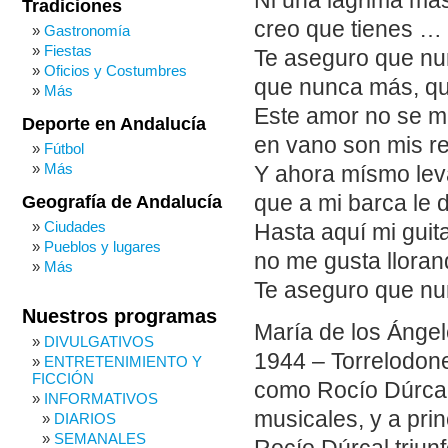
Ni una lágrima má
Tradiciones
creo que tienes … 
Gastronomía
Fiestas
Te aseguro que n
Oficios y Costumbres
que nunca más, qu
Más
Este amor no se me
Deporte en Andalucía
en vano son mis r
Fútbol
Más
Y ahora mísmo leva
que a mi barca le 
Geografía de Andalucía
Ciudades
Hasta aquí mi guit
Pueblos y lugares
no me gusta lloran
Más
Te aseguro que n
Nuestros programas
María de los Ángel
DIVULGATIVOS
1944 – Torrelodone
ENTRETENIMIENTO Y
FICCIÓN
como Rocío Dúrcal,
INFORMATIVOS
musicales, y a prin
DIARIOS
SEMANALES