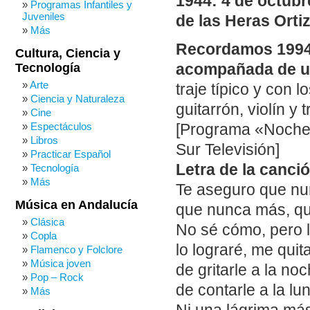
1944: 4 de octubr
Programas Infantiles y
Juveniles
de las Heras Ortiz
Más
Recordamos 1994.
Cultura, Ciencia y
Tecnología
acompañada de u
Arte
traje típico y con 
Ciencia y Naturaleza
guitarrón, violín y 
Cine
Espectáculos
[Programa «Noche 
Libros
Sur Televisión]
Practicar Español
Letra de la canci
Tecnología
Más
Te aseguro que n
Música en Andalucía
que nunca más, qu
Clásica
No sé cómo, pero 
Copla
lo lograré, me qui
Flamenco y Folclore
Música joven
de gritarle a la n
Pop – Rock
de contarle a la lu
Más