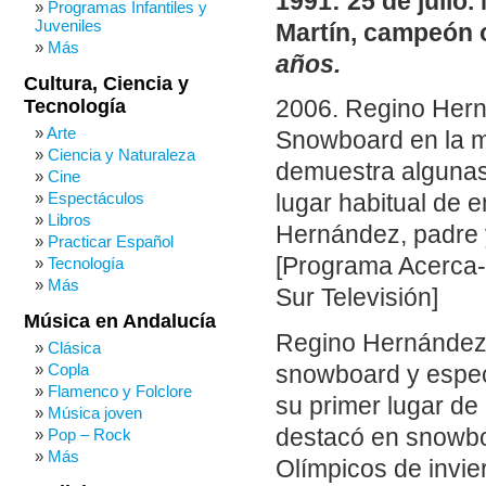
1991: 25 de julio
Programas Infantiles y
Juveniles
Martín, campeón 
Más
años.
Cultura, Ciencia y
Tecnología
2006. Regino Her
Arte
Snowboard en la m
Ciencia y Naturaleza
demuestra algunas 
Cine
Espectáculos
lugar habitual de 
Libros
Hernández, padre 
Practicar Español
[Programa Acerca-
Tecnología
Más
Sur Televisión]
Música en Andalucía
Regino Hernández M
Clásica
Copla
snowboard y espec
Flamenco y Folclore
su primer lugar de
Música joven
destacó en snowbo
Pop – Rock
Más
Olímpicos de invie