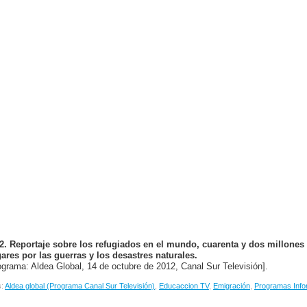
2. Reportaje sobre los refugiados en el mundo, cuarenta y dos millone
ares por las guerras y los desastres naturales.
ograma: Aldea Global, 14 de octubre de 2012, Canal Sur Televisión].
s:
Aldea global (Programa Canal Sur Televisión)
,
Educaccion TV
,
Emigración
,
Programas Info