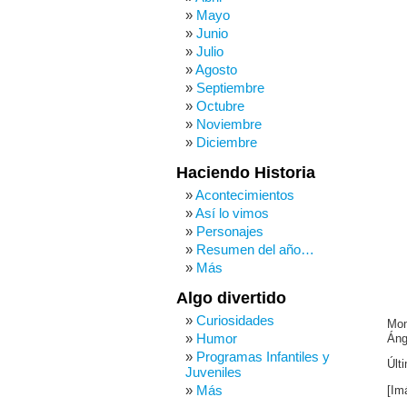
Mayo
Junio
Julio
Agosto
Septiembre
Octubre
Noviembre
Diciembre
Haciendo Historia
Acontecimientos
Así lo vimos
Personajes
Resumen del año…
Más
Algo divertido
Curiosidades
Mom
Humor
Áng
Programas Infantiles y
Últ
Juveniles
Más
[Im