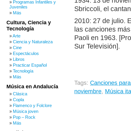
1934: 13 de novie
Programas Infantiles y
Juveniles
Sbriccoli, el canta
Más
2010: 27 de julio. E
Cultura, Ciencia y
Tecnología
las canciones más
Arte
Paoli en 1963. [P
Ciencia y Naturaleza
Sur Televisión].
Cine
Espectáculos
Libros
Practicar Español
Tecnología
Más
Tags:
Canciones para
Música en Andalucía
noviembre
,
Música ita
Clásica
Copla
Flamenco y Folclore
Música joven
Pop – Rock
Más