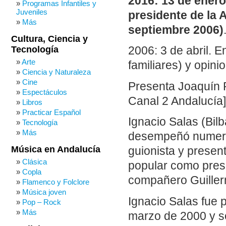
2016: 13 de enero.
Programas Infantiles y
Juveniles
presidente de la 
Más
septiembre 2006)
Cultura, Ciencia y
Tecnología
2006: 3 de abril. En
Arte
familiares) y opini
Ciencia y Naturaleza
Cine
Presenta Joaquín 
Espectáculos
Canal 2 Andalucía]
Libros
Practicar Español
Ignacio Salas (Bil
Tecnología
Más
desempeñó numeroso
Música en Andalucía
guionista y presen
Clásica
popular como pres
Copla
compañero Guille
Flamenco y Folclore
Música joven
Ignacio Salas fue 
Pop – Rock
Más
marzo de 2000 y s