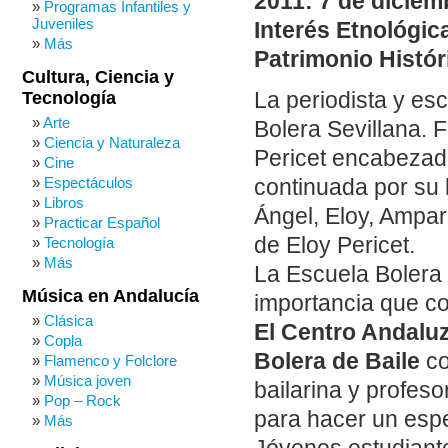
2011: 7 de diciem
Programas Infantiles y
Juveniles
Interés Etnológica
Más
Patrimonio Histór
Cultura, Ciencia y
Tecnología
La periodista y es
Arte
Bolera Sevillana. Fa
Ciencia y Naturaleza
Pericet encabezad
Cine
Espectáculos
continuada por su 
Libros
Ángel, Eloy, Ampar
Practicar Español
de Eloy Pericet.
Tecnología
Más
La Escuela Bolera 
Música en Andalucía
importancia que c
Clásica
El Centro Andalu
Copla
Bolera de Baile
co
Flamenco y Folclore
Música joven
bailarina y profe
Pop – Rock
para hacer un espe
Más