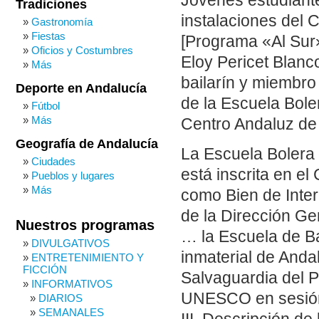
Jóvenes estudiant
Tradiciones
instalaciones del 
Gastronomía
Fiestas
[Programa «Al Sur»
Oficios y Costumbres
Eloy Pericet Blanc
Más
bailarín y miembro 
Deporte en Andalucía
de la Escuela Boler
Fútbol
Más
Centro Andaluz de
Geografía de Andalucía
La Escuela Bolera 
Ciudades
está inscrita en e
Pueblos y lugares
Más
como Bien de Inter
de la Dirección Ge
Nuestros programas
… la Escuela de Ba
DIVULGATIVOS
inmaterial de Anda
ENTRETENIMIENTO Y
FICCIÓN
Salvaguardia del P
INFORMATIVOS
UNESCO en sesión 
DIARIOS
SEMANALES