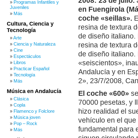
2008: 23 de julio
Programas Infantiles y
Juveniles
en Fuengirola (Má
Más
coche «seillas».
E
Cultura, Ciencia y
resina de textura 
Tecnología
de diseño italiano.
Arte
resina de textura 
Ciencia y Naturaleza
Cine
de diseño italiano.
Espectáculos
«seiscientos», in
Libros
Practicar Español
Andalucía y en Esp
Tecnología
2», 23/7/2008, Cana
Más
Música en Andalucía
El coche «600»
se
Clásica
70000 pesetas, y l
Copla
hizo realidad el s
Flamenco y Folclore
Música joven
vehículo en el que 
Pop – Rock
fundamental para e
Más