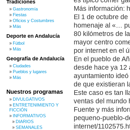
es típico comer ga
Tradiciones
Más información: h
Gastronomía
Fiestas
El 1 de octubre de
Oficios y Costumbres
homenaje al «… pu
Más
80 kilómetros de l
Deporte en Andalucía
mayor centro come
Fútbol
Más
por internet en el ú
En el pueblo de A
Geografía de Andalucía
Ciudades
desde hace ya 12 a
Pueblos y lugares
ayuntamiento ideó 
Más
de que existieran 
Nuestros programas
Este caso es tan ll
DIVULGATIVOS
ventas del mundo h
ENTRETENIMIENTO Y
Fuente y más infor
FICCIÓN
INFORMATIVOS
pequeno-pueblo-d
DIARIOS
internet/1102575.h
SEMANALES