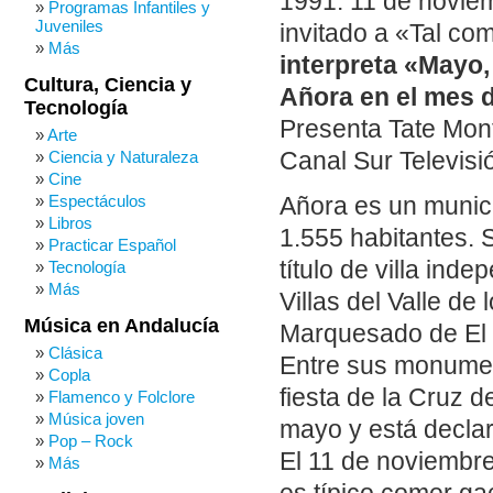
1991: 11 de noviem
Programas Infantiles y
Juveniles
invitado a «Tal c
Más
interpreta «Mayo,
Cultura, Ciencia y
Añora en el mes 
Tecnología
Presenta Tate Mon
Arte
Canal Sur Televisi
Ciencia y Naturaleza
Cine
Espectáculos
Añora es un munici
Libros
1.555 habitantes. S
Practicar Español
título de villa ind
Tecnología
Más
Villas del Valle de
Música en Andalucía
Marquesado de El 
Clásica
Entre sus monument
Copla
fiesta de la Cruz 
Flamenco y Folclore
Música joven
mayo y está declar
Pop – Rock
El 11 de noviembre 
Más