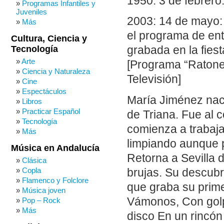
1950: 3 de febrer
Programas Infantiles y
Juveniles
2003: 14 de mayo:
Más
el programa de ent
Cultura, Ciencia y
Tecnología
grabada en la fies
Arte
[Programa “Ratone
Ciencia y Naturaleza
Televisión]
Cine
Espectáculos
María Jiménez nace
Libros
Practicar Español
de Triana. Fue al 
Tecnología
comienza a trabaj
Más
limpiando aunque 
Música en Andalucía
Retorna a Sevilla 
Clásica
Copla
brujas. Su descubr
Flamenco y Folclore
que graba su prime
Música joven
Vámonos, Con golp
Pop – Rock
Más
disco En un rincón