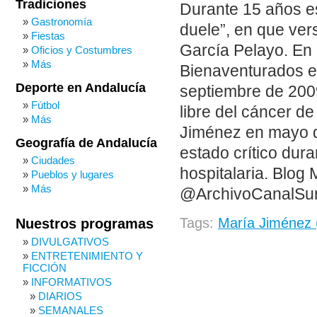
Tradiciones
Durante 15 años e
Gastronomía
duele”, en que ver
Fiestas
García Pelayo. En
Oficios y Costumbres
Más
Bienaventurados e
Deporte en Andalucía
septiembre de 200
Fútbol
libre del cáncer d
Más
Jiménez en mayo d
Geografía de Andalucía
estado crítico dura
Ciudades
hospitalaria. Blo
Pueblos y lugares
Más
@ArchivoCanalSur
Tags:
María Jiménez 
Nuestros programas
DIVULGATIVOS
ENTRETENIMIENTO Y
FICCIÓN
INFORMATIVOS
DIARIOS
SEMANALES