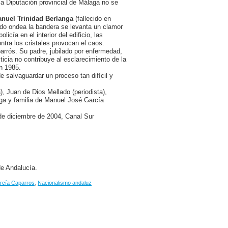
la Diputación provincial de Málaga no se
nuel Trinidad Berlanga
(fallecido en
ndo ondea la bandera se levanta un clamor
cía en el interior del edificio, las
tra los cristales provocan el caos.
rrós. Su padre, jubilado por enfermedad,
ticia no contribuye al esclarecimiento de la
n 1985.
e salvaguardar un proceso tan difícil y
), Juan de Dios Mellado (periodista),
nga y familia de Manuel José García
de diciembre de 2004, Canal Sur
de Andalucía.
rcía Caparros
,
Nacionalismo andaluz