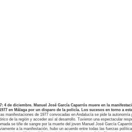
7: 4 de diciembre. Manuel José García Caparrós muere en la manifestac
1977 en Málaga por un disparo de la policía. Los sucesos en torno a est
las manifestaciones de 1977 convocadas en Andalucía se pide la autonomía po
tórico de la región y acceder así al desarrollo. Tuvieron una espectacular re
jornada se tiñe de sangre por la muerte del joven Manuel José García Caparró
viamente a la manifestación, hubo un acuerdo entre todas las fuerzas polític