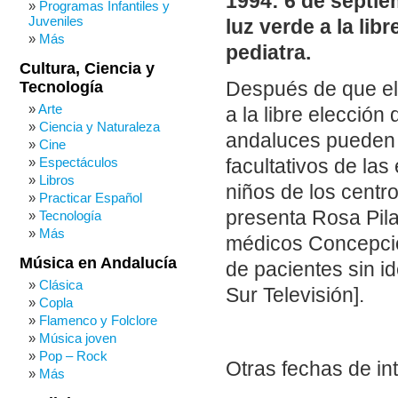
1994: 6 de septie
Programas Infantiles y
Juveniles
luz verde a la lib
Más
pediatra.
Cultura, Ciencia y
Tecnología
Después de que el
Arte
a la libre elección
Ciencia y Naturaleza
andaluces pueden el
Cine
Espectáculos
facultativos de las
Libros
niños de los centr
Practicar Español
presenta Rosa Pila
Tecnología
Más
médicos Concepció
Música en Andalucía
de pacientes sin id
Clásica
Sur Televisión].
Copla
Flamenco y Folclore
Música joven
Pop – Rock
Otras fechas de in
Más