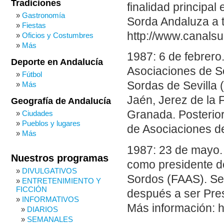
Tradiciones
finalidad principa
Gastronomía
Sorda Andaluza a 
Fiestas
http://www.canals
Oficios y Costumbres
Más
1987: 6 de febrero
Deporte en Andalucía
Asociaciones de S
Fútbol
Sordas de Sevilla 
Más
Jaén, Jerez de la F
Geografía de Andalucía
Granada. Posterio
Ciudades
Pueblos y lugares
de Asociaciones d
Más
1987: 23 de mayo.
Nuestros programas
como presidente d
DIVULGATIVOS
Sordos (FAAS). Se
ENTRETENIMIENTO Y
FICCIÓN
después a ser Pre
INFORMATIVOS
Más información: h
DIARIOS
SEMANALES