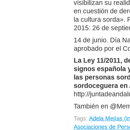
visibilizan su rea
en cuestión de der
la cultura sorda».
2015: 26 de septie
14 de junio. Día N
aprobado por el Co
La Ley 11/2011, d
signos española y
las personas sord
sordoceguera en 
http://juntadeanda
También en @Me
Tags:
Adela Mejías (i
Asociaciones de Per