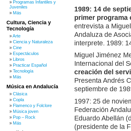
Programas Infantiles y
Juveniles
1989: 14 de septi
Más
primer programa c
Cultura, Ciencia y
entrevista a Migue
Tecnología
Andaluza de Asoci
Arte
Ciencia y Naturaleza
interprete. 1989: 
Cine
Espectáculos
Miguel Jiménez Me
Libros
Internacional del 
Practicar Español
Tecnología
creación del servi
Más
Presenta Andrés C
Música en Andalucía
septiembre de 1989
Clásica
Copla
1997: 25 de novie
Flamenco y Folclore
Federación Andalu
Música joven
Eduardo Abellán (
Pop – Rock
Más
(presidente de la