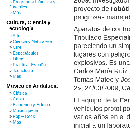
2009:
Investigador
Programas Infantiles y
Juveniles
proyecto de
robót
Más
peligrosas manejab
Cultura, Ciencia y
Tecnología
Aparatos de contr
Arte
Tripulado Especia
Ciencia y Naturaleza
pareciendo un simp
Cine
Espectáculos
lugares con peligr
Libros
explosivos. Es una
Practicar Español
Carlos María Ruiz.
Tecnología
Más
Tomás Mateo y Jos
Música en Andalucía
2», 24/03/2009, Ca
Clásica
Copla
El equipo de la
Esc
Flamenco y Folclore
vehículos prototip
Música joven
varios años en el 
Pop – Rock
Más
inicial a un labora