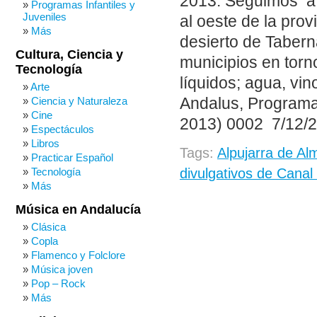
2013. Seguimos a v
Programas Infantiles y
Juveniles
al oeste de la prov
Más
desierto de Tabern
Cultura, Ciencia y
municipios en torno
Tecnología
líquidos; agua, vin
Arte
Andalus, Progra
Ciencia y Naturaleza
Cine
2013) 0002 7/12/
Espectáculos
Libros
Tags:
Alpujarra de Al
Practicar Español
Tecnología
divulgativos de Canal
Más
Música en Andalucía
Clásica
Copla
Flamenco y Folclore
Música joven
Pop – Rock
Más