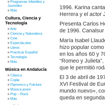
Programas Infantiles y
Juveniles
1996. Karina canta
Más
Herrera y el actor
Cultura, Ciencia y
Tecnología
Presenta Carlos H
Arte
de 1996. Canalsur 
Ciencia y Naturaleza
Cine
María Isabel Llaud
Espectáculos
hizo popular como 
Libros
Practicar Español
en los años 60 y 7
Tecnología
“Romeo y Julieta”,
Más
que le permitió ro
Música en Andalucía
Clásica
El 3 de abril de 1
Copla
XVI Festival de Eu
Flamenco y Folclore
Música joven
mundo nuevo», com
Pop – Rock
queda en segunda 
Más