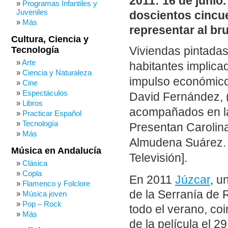
2011: 16 de junio.
Programas Infantiles y
Juveniles
doscientos cincue
Más
representar al br
Cultura, Ciencia y
Tecnología
Viviendas pintada
Arte
habitantes implica
Ciencia y Naturaleza
impulso económico 
Cine
Espectáculos
David Fernández, (
Libros
acompañados en la
Practicar Español
Tecnología
Presentan Carolina
Más
Almudena Suárez. [
Música en Andalucía
Televisión].
Clásica
Copla
En 2011
Júzcar
, u
Flamenco y Folclore
de la Serranía de 
Música joven
Pop – Rock
todo el verano, co
Más
de la película el 2