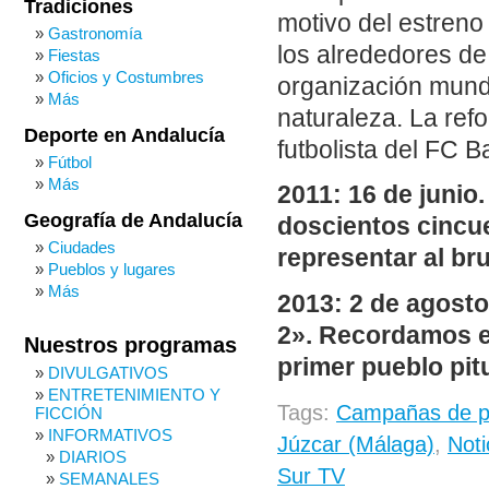
Tradiciones
motivo del estreno 
Gastronomía
los alrededores de
Fiestas
Oficios y Costumbres
organización mund
Más
naturaleza. La refo
Deporte en Andalucía
futbolista del FC 
Fútbol
Más
2011: 16 de junio
Geografía de Andalucía
doscientos cincue
Ciudades
representar al br
Pueblos y lugares
Más
2013: 2 de agosto
2». Recordamos el
Nuestros programas
primer pueblo pit
DIVULGATIVOS
ENTRETENIMIENTO Y
Tags:
Campañas de p
FICCIÓN
INFORMATIVOS
Júzcar (Málaga)
,
Noti
DIARIOS
Sur TV
SEMANALES