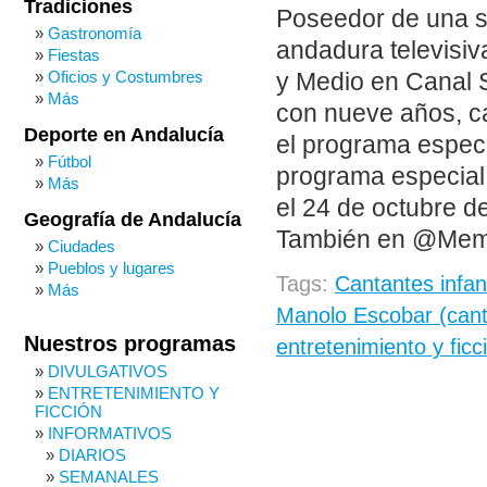
Tradiciones
Poseedor de una s
Gastronomía
andadura televisiv
Fiestas
Oficios y Costumbres
y Medio en Canal S
Más
con nueve años, c
Deporte en Andalucía
el programa especi
Fútbol
programa especial 
Más
el 24 de octubre d
Geografía de Andalucía
También en @Me
Ciudades
Pueblos y lugares
Tags:
Cantantes infant
Más
Manolo Escobar (cant
Nuestros programas
entretenimiento y fic
DIVULGATIVOS
ENTRETENIMIENTO Y
FICCIÓN
INFORMATIVOS
DIARIOS
SEMANALES