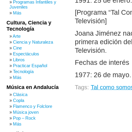
1991: 25 de enero
Programas Infantiles y
Juveniles
[Programa “Tal Co
Más
Televisión]
Cultura, Ciencia y
Tecnología
Joana Jiménez nac
Arte
primera edición de
Ciencia y Naturaleza
Cine
Televisión.
Espectáculos
Libros
Fechas de interés
Practicar Español
Tecnología
1977: 26 de mayo
Más
Tags:
Tal como somos 
Música en Andalucía
Clásica
Copla
Flamenco y Folclore
Música joven
Pop – Rock
Más