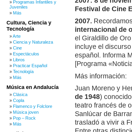
2007: 8 de noviem
Programas Infantiles y
Juveniles
Festival de Cine 
Más
2007.
Recordamos 
Cultura, Ciencia y
Tecnología
internacional de 
Arte
el Giraldillo de Or
Ciencia y Naturaleza
incluye el discurs
Cine
Espectáculos
español. Informa 
Libros
[Programa «Noticia
Practicar Español
Tecnología
Más información:
Más
Música en Andalucía
Juan Moreno y He
Clásica
de 1948
) conocido
Copla
teatro francés de 
Flamenco y Folclore
Música joven
Sanlúcar de Barram
Pop – Rock
trasladó a vivir a F
Más
Entre otras distin