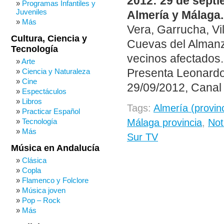
2012: 29 de septi
Programas Infantiles y
Juveniles
Almería y Málaga.
Más
Vera, Garrucha, Vil
Cultura, Ciencia y
Cuevas del Alman
Tecnología
vecinos afectados.
Arte
Presenta Leonardo 
Ciencia y Naturaleza
Cine
29/09/2012, Canal 
Espectáculos
Libros
Tags:
Almería (provin
Practicar Español
Tecnología
Málaga provincia
,
Not
Más
Sur TV
Música en Andalucía
Clásica
Copla
Flamenco y Folclore
Música joven
Pop – Rock
Más